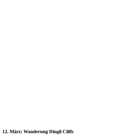
Close
Full
Keyboard Shortcuts
Dismiss
S
Slideshow
M
Maximize
Previous
Next
esc
Close
12. März: Wanderung Dingli Cliffs