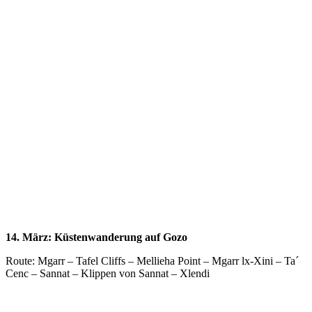
Close
Full
Keyboard Shortcuts
Dismiss
S
Slideshow
M
Maximize
Previous
Next
esc
Close
14. März: Küstenwanderung auf Gozo
Route: Mgarr – Tafel Cliffs – Mellieha Point – Mgarr lx-Xini – Ta´
Cenc – Sannat – Klippen von Sannat – Xlendi