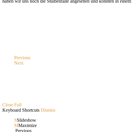
haben wir uns noch die Stuibenfälle angesehen und konnten in einem
Previous
Next
Close
Full
Keyboard Shortcuts
Dismiss
S
Slideshow
M
Maximize
Previous