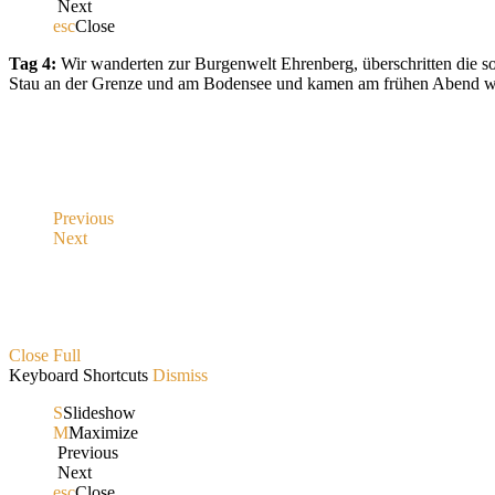
Next
esc
Close
Tag 4:
Wir wanderten zur Burgenwelt Ehrenberg, überschritten die s
Stau an der Grenze und am Bodensee und kamen am frühen Abend wi
Previous
Next
Close
Full
Keyboard Shortcuts
Dismiss
S
Slideshow
M
Maximize
Previous
Next
esc
Close