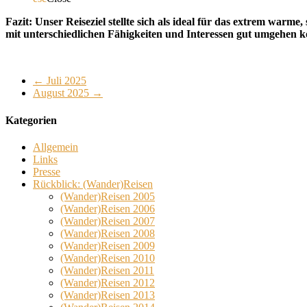
Fazit: Unser Reiseziel stellte sich als ideal für das extrem war
mit unterschiedlichen Fähigkeiten und Interessen gut umgehen ko
←
Juli 2025
August 2025
→
Kategorien
Allgemein
Links
Presse
Rückblick: (Wander)Reisen
(Wander)Reisen 2005
(Wander)Reisen 2006
(Wander)Reisen 2007
(Wander)Reisen 2008
(Wander)Reisen 2009
(Wander)Reisen 2010
(Wander)Reisen 2011
(Wander)Reisen 2012
(Wander)Reisen 2013