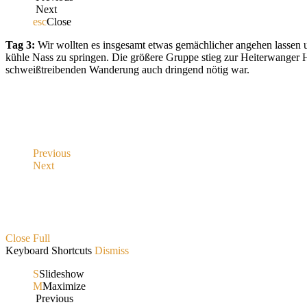
Next
esc
Close
Tag 3:
Wir wollten es insgesamt etwas gemächlicher angehen lassen u
kühle Nass zu springen. Die größere Gruppe stieg zur Heiterwanger 
schweißtreibenden Wanderung auch dringend nötig war.
Previous
Next
Close
Full
Keyboard Shortcuts
Dismiss
S
Slideshow
M
Maximize
Previous