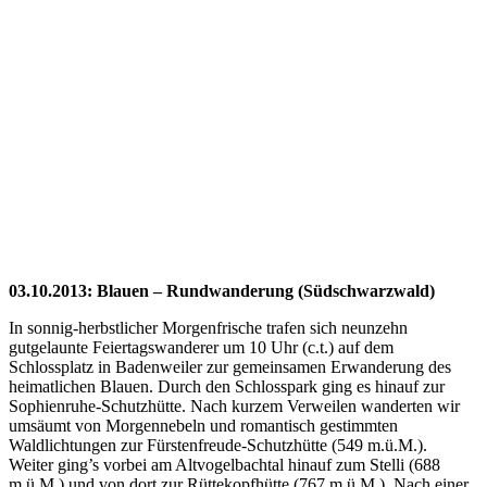
Close
Full
Keyboard Shortcuts
Dismiss
S
Slideshow
M
Maximize
Previous
Next
esc
Close
03.10.2013: Blauen – Rundwanderung (Südschwarzwald)
In sonnig-herbstlicher Morgenfrische trafen sich neunzehn
gutgelaunte Feiertagswanderer um 10 Uhr (c.t.) auf dem
Schlossplatz in Badenweiler zur gemeinsamen Erwanderung des
heimatlichen Blauen. Durch den Schlosspark ging es hinauf zur
Sophienruhe-Schutzhütte. Nach kurzem Verweilen wanderten wir
umsäumt von Morgennebeln und romantisch gestimmten
Waldlichtungen zur Fürstenfreude-Schutzhütte (549 m.ü.M.).
Weiter ging’s vorbei am Altvogelbachtal hinauf zum Stelli (688
m.ü.M.) und von dort zur Rüttekopfhütte (767 m.ü.M.). Nach einer