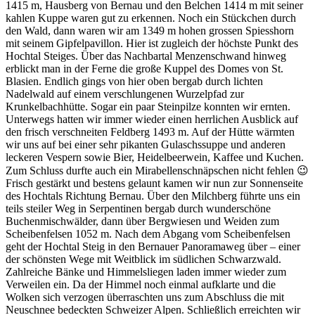
1415 m, Hausberg von Bernau und den Belchen 1414 m mit seiner
kahlen Kuppe waren gut zu erkennen. Noch ein Stückchen durch
den Wald, dann waren wir am 1349 m hohen grossen Spiesshorn
mit seinem Gipfelpavillon. Hier ist zugleich der höchste Punkt des
Hochtal Steiges. Über das Nachbartal Menzenschwand hinweg
erblickt man in der Ferne die große Kuppel des Domes von St.
Blasien. Endlich gings von hier oben bergab durch lichten
Nadelwald auf einem verschlungenen Wurzelpfad zur
Krunkelbachhütte. Sogar ein paar Steinpilze konnten wir ernten.
Unterwegs hatten wir immer wieder einen herrlichen Ausblick auf
den frisch verschneiten Feldberg 1493 m. Auf der Hütte wärmten
wir uns auf bei einer sehr pikanten Gulaschssuppe und anderen
leckeren Vespern sowie Bier, Heidelbeerwein, Kaffee und Kuchen.
Zum Schluss durfte auch ein Mirabellenschnäpschen nicht fehlen 😉
Frisch gestärkt und bestens gelaunt kamen wir nun zur Sonnenseite
des Hochtals Richtung Bernau. Über den Milchberg führte uns ein
teils steiler Weg in Serpentinen bergab durch wunderschöne
Buchenmischwälder, dann über Bergwiesen und Weiden zum
Scheibenfelsen 1052 m. Nach dem Abgang vom Scheibenfelsen
geht der Hochtal Steig in den Bernauer Panoramaweg über – einer
der schönsten Wege mit Weitblick im südlichen Schwarzwald.
Zahlreiche Bänke und Himmelsliegen laden immer wieder zum
Verweilen ein. Da der Himmel noch einmal aufklarte und die
Wolken sich verzogen überraschten uns zum Abschluss die mit
Neuschnee bedeckten Schweizer Alpen. Schließlich erreichten wir