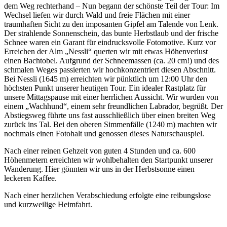
dem Weg rechterhand – Nun begann der schönste Teil der Tour: Im
Wechsel liefen wir durch Wald und freie Flächen mit einer
traumhaften Sicht zu den imposanten Gipfel am Talende von Lenk.
Der strahlende Sonnenschein, das bunte Herbstlaub und der frische
Schnee waren ein Garant für eindrucksvolle Fotomotive. Kurz vor
Erreichen der Alm „Nessli“ querten wir mit etwas Höhenverlust
einen Bachtobel. Aufgrund der Schneemassen (ca. 20 cm!) und des
schmalen Weges passierten wir hochkonzentriert diesen Abschnitt.
Bei Nessli (1645 m) erreichten wir pünktlich um 12:00 Uhr den
höchsten Punkt unserer heutigen Tour. Ein idealer Rastplatz für
unsere Mittagspause mit einer herrlichen Aussicht. Wir wurden von
einem „Wachhund“, einem sehr freundlichen Labrador, begrüßt. Der
Abstiegsweg führte uns fast ausschließlich über einen breiten Weg
zurück ins Tal. Bei den oberen Simmenfälle (1240 m) machten wir
nochmals einen Fotohalt und genossen dieses Naturschauspiel.
Nach einer reinen Gehzeit von guten 4 Stunden und ca. 600
Höhenmetern erreichten wir wohlbehalten den Startpunkt unserer
Wanderung. Hier gönnten wir uns in der Herbstsonne einen
leckeren Kaffee.
Nach einer herzlichen Verabschiedung erfolgte eine reibungslose
und kurzweilige Heimfahrt.