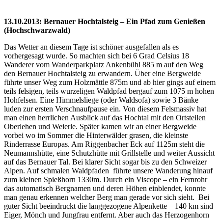
13.10.2013: Bernauer Hochtalsteig – Ein Pfad zum Genießen
(Hochschwarzwald)
Das Wetter an diesem Tage ist schöner ausgefallen als es
vorhergesagt wurde. So machten sich bei 6 Grad Celsius 18
Wanderer vom Wanderparkplatz Ankenbühl 885 m auf den Weg
den Bernauer Hochtalsteig zu erwandern. Über eine Bergweide
führte unser Weg zum Holzmättle 875m und ab hier gings auf einem
teils felsigen, teils wurzeligen Waldpfad bergauf zum 1075 m hohen
Hohfelsen. Eine Himmelsliege (oder Waldsofa) sowie 3 Bänke
luden zur ersten Verschnaufpause ein. Von diesem Felsmassiv hat
man einen herrlichen Ausblick auf das Hochtal mit den Ortsteilen
Oberlehen und Weierle. Später kamen wir an einer Bergweide
vorbei wo im Sommer die Hinterwälder grasen, die kleinste
Rinderrasse Europas. Am Riggenbacher Eck auf 1125m steht die
Neumannshütte, eine Schutzhütte mit Grillstelle und weiter Aussicht
auf das Bernauer Tal. Bei klarer Sicht sogar bis zu den Schweizer
Alpen. Auf schmalen Waldpfaden führte unsere Wanderung hinauf
zum kleinen Spießhorn 1330m. Durch ein Viscope – ein Fernrohr
das automatisch Bergnamen und deren Höhen einblendet, konnte
man genau erkennen welcher Berg man gerade vor sich sieht. Bei
guter Sicht beeindruckt die langgezogene Alpenkette – 140 km sind
Eiger, Mönch und Jungfrau entfernt. Aber auch das Herzogenhorn