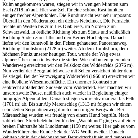
Kulm angekommen waren, stiegen wir in wenigen Minuten zum
Esel (2118 m) auf. Hier war Zeit für eine schöne Rast inmitten
einiger frecher Alpendohlen. Die Rundumsicht war sehr imposant:
Überall in den Niederungen ein dichtes Nebelmeer, Die Fernsicht
reichte im Westen bis zum Les Diablerets, im Norden zum
Schwarzwald, in östliche Richtung bis zum Säntis und schließlich
Richtung Süden zum Titlis und den Berner Hochalpen. Danach
liefen wir den kunstvoll in den Felsen gehauenen Panoramaweg
Richtung Tomlishorn (2128 m) weiter. Ab dem Tomlishorn, dem
höchsten Punkt unserer heutigen Tour, wurde der Weg etwas
alpiner: Über einen teilweise die steilen Wiesenflanken querenden
Wanderweg erreichten wir den Felsklotz des Widderfelds (2076 m).
Nun verlief der Bergpfad teilweise mit Seilen versichert hinter dem
Felsriegel. Bei der Verzweigung Widderfeld (1960 m) erreichten wir
eine liebliche Wiesenhochfläche. Ein enormer Kontrast zur
senkrecht abfallenden Südseite vom Widderfeld. Hier machten wir
unsere zweite Pause, natürlich auch wieder in Begleitung einiger
hungriger Alpendohlen. Danach stiegen wir relativ moderat bis Felli
(1701 m) ab. Bis zur Alp Märenschlag (1313 m) folgten wir einem
sehr steilen Serpentinenweg durch einen urigen Bergwald. Bei
Märenschlag wurden wir freudig von einem Hund begrüßt. Nach
zahlreichen Streicheleinheiten für den „Wachhund“ ging es auf einer
breiten Fahrstraße bis Lütoldsmatt (1150 m) weiter. Hier gab es vom
Wanderführer eine Runde Sekt der WG Wolfenweiler. Danach
kehrten wir in der gleichnamigen Bergwirtschaft ein und genossen