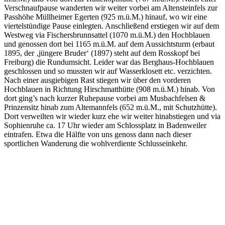
Verschnaufpause wanderten wir weiter vorbei am Altensteinfels zur
Passhöhe Müllheimer Egerten (925 m.ü.M.) hinauf, wo wir eine
viertelstündige Pause einlegten. Anschließend erstiegen wir auf dem
Westweg via Fischersbrunnsattel (1070 m.ü.M.) den Hochblauen
und genossen dort bei 1165 m.ü.M. auf dem Aussichtsturm (erbaut
1895, der ‚jüngere Bruder‘ (1897) steht auf dem Rosskopf bei
Freiburg) die Rundumsicht. Leider war das Berghaus-Hochblauen
geschlossen und so mussten wir auf Wasserklosett etc. verzichten.
Nach einer ausgiebigen Rast stiegen wir über den vorderen
Hochblauen in Richtung Hirschmatthütte (908 m.ü.M.) hinab. Von
dort ging’s nach kurzer Ruhepause vorbei am Musbachfelsen &
Prinzensitz hinab zum Altemannfels (652 m.ü.M., mit Schutzhütte).
Dort verweilten wir wieder kurz ehe wir weiter hinabstiegen und via
Sophienruhe ca. 17 Uhr wieder am Schlossplatz in Badenweiler
eintrafen. Etwa die Hälfte von uns genoss dann nach dieser
sportlichen Wanderung die wohlverdiente Schlusseinkehr.