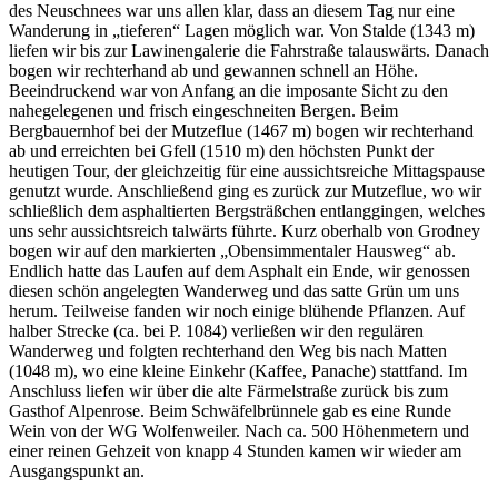
des Neuschnees war uns allen klar, dass an diesem Tag nur eine
Wanderung in „tieferen“ Lagen möglich war. Von Stalde (1343 m)
liefen wir bis zur Lawinengalerie die Fahrstraße talauswärts. Danach
bogen wir rechterhand ab und gewannen schnell an Höhe.
Beeindruckend war von Anfang an die imposante Sicht zu den
nahegelegenen und frisch eingeschneiten Bergen. Beim
Bergbauernhof bei der Mutzeflue (1467 m) bogen wir rechterhand
ab und erreichten bei Gfell (1510 m) den höchsten Punkt der
heutigen Tour, der gleichzeitig für eine aussichtsreiche Mittagspause
genutzt wurde. Anschließend ging es zurück zur Mutzeflue, wo wir
schließlich dem asphaltierten Bergsträßchen entlanggingen, welches
uns sehr aussichtsreich talwärts führte. Kurz oberhalb von Grodney
bogen wir auf den markierten „Obensimmentaler Hausweg“ ab.
Endlich hatte das Laufen auf dem Asphalt ein Ende, wir genossen
diesen schön angelegten Wanderweg und das satte Grün um uns
herum. Teilweise fanden wir noch einige blühende Pflanzen. Auf
halber Strecke (ca. bei P. 1084) verließen wir den regulären
Wanderweg und folgten rechterhand den Weg bis nach Matten
(1048 m), wo eine kleine Einkehr (Kaffee, Panache) stattfand. Im
Anschluss liefen wir über die alte Färmelstraße zurück bis zum
Gasthof Alpenrose. Beim Schwäfelbrünnele gab es eine Runde
Wein von der WG Wolfenweiler. Nach ca. 500 Höhenmetern und
einer reinen Gehzeit von knapp 4 Stunden kamen wir wieder am
Ausgangspunkt an.