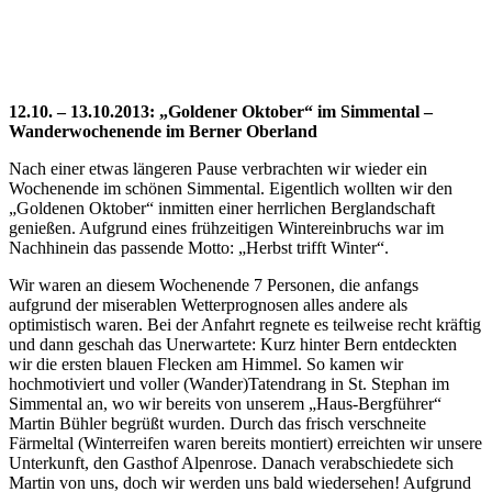
M
Maximize
Previous
Next
esc
Close
12.10. – 13.10.2013: „Goldener Oktober“ im Simmental –
Wanderwochenende im Berner Oberland
Nach einer etwas längeren Pause verbrachten wir wieder ein
Wochenende im schönen Simmental. Eigentlich wollten wir den
„Goldenen Oktober“ inmitten einer herrlichen Berglandschaft
genießen. Aufgrund eines frühzeitigen Wintereinbruchs war im
Nachhinein das passende Motto: „Herbst trifft Winter“.
Wir waren an diesem Wochenende 7 Personen, die anfangs
aufgrund der miserablen Wetterprognosen alles andere als
optimistisch waren. Bei der Anfahrt regnete es teilweise recht kräftig
und dann geschah das Unerwartete: Kurz hinter Bern entdeckten
wir die ersten blauen Flecken am Himmel. So kamen wir
hochmotiviert und voller (Wander)Tatendrang in St. Stephan im
Simmental an, wo wir bereits von unserem „Haus-Bergführer“
Martin Bühler begrüßt wurden. Durch das frisch verschneite
Färmeltal (Winterreifen waren bereits montiert) erreichten wir unsere
Unterkunft, den Gasthof Alpenrose. Danach verabschiedete sich
Martin von uns, doch wir werden uns bald wiedersehen! Aufgrund