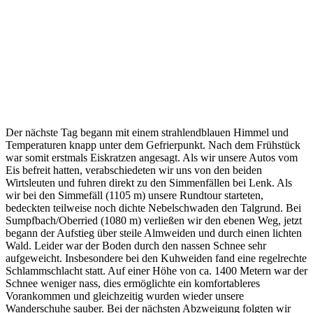
Close
Full
Keyboard Shortcuts
Dismiss
S
Slideshow
M
Maximize
Previous
Next
esc
Close
Der nächste Tag begann mit einem strahlendblauen Himmel und
Temperaturen knapp unter dem Gefrierpunkt. Nach dem Frühstück
war somit erstmals Eiskratzen angesagt. Als wir unsere Autos vom
Eis befreit hatten, verabschiedeten wir uns von den beiden
Wirtsleuten und fuhren direkt zu den Simmenfällen bei Lenk. Als
wir bei den Simmefäll (1105 m) unsere Rundtour starteten,
bedeckten teilweise noch dichte Nebelschwaden den Talgrund. Bei
Sumpfbach/Oberried (1080 m) verließen wir den ebenen Weg, jetzt
begann der Aufstieg über steile Almweiden und durch einen lichten
Wald. Leider war der Boden durch den nassen Schnee sehr
aufgeweicht. Insbesondere bei den Kuhweiden fand eine regelrechte
Schlammschlacht statt. Auf einer Höhe von ca. 1400 Metern war der
Schnee weniger nass, dies ermöglichte ein komfortableres
Vorankommen und gleichzeitig wurden wieder unsere
Wanderschuhe sauber. Bei der nächsten Abzweigung folgten wir