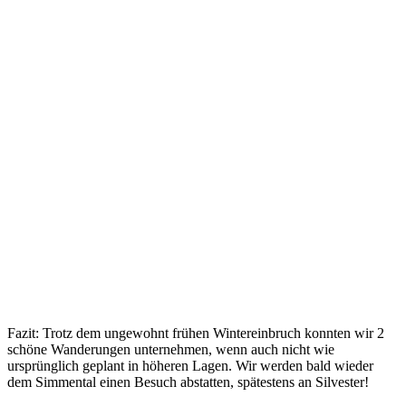
Close
Full
Keyboard Shortcuts
Dismiss
S
Slideshow
M
Maximize
Previous
Next
esc
Close
Fazit: Trotz dem ungewohnt frühen Wintereinbruch konnten wir 2
schöne Wanderungen unternehmen, wenn auch nicht wie
ursprünglich geplant in höheren Lagen. Wir werden bald wieder
dem Simmental einen Besuch abstatten, spätestens an Silvester!