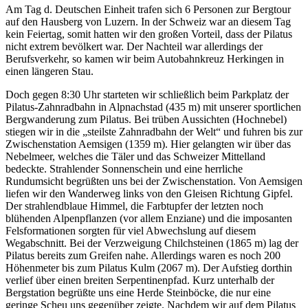
Am Tag d. Deutschen Einheit trafen sich 6 Personen zur Bergtour
auf den Hausberg von Luzern. In der Schweiz war an diesem Tag
kein Feiertag, somit hatten wir den großen Vorteil, dass der Pilatus
nicht extrem bevölkert war. Der Nachteil war allerdings der
Berufsverkehr, so kamen wir beim Autobahnkreuz Herkingen in
einen längeren Stau.
Doch gegen 8:30 Uhr starteten wir schließlich beim Parkplatz der
Pilatus-Zahnradbahn in Alpnachstad (435 m) mit unserer sportlichen
Bergwanderung zum Pilatus. Bei trüben Aussichten (Hochnebel)
stiegen wir in die „steilste Zahnradbahn der Welt“ und fuhren bis zur
Zwischenstation Aemsigen (1359 m). Hier gelangten wir über das
Nebelmeer, welches die Täler und das Schweizer Mittelland
bedeckte. Strahlender Sonnenschein und eine herrliche
Rundumsicht begrüßten uns bei der Zwischenstation. Von Aemsigen
liefen wir den Wanderweg links von den Gleisen Richtung Gipfel.
Der strahlendblaue Himmel, die Farbtupfer der letzten noch
blühenden Alpenpflanzen (vor allem Enziane) und die imposanten
Felsformationen sorgten für viel Abwechslung auf diesem
Wegabschnitt. Bei der Verzweigung Chilchsteinen (1865 m) lag der
Pilatus bereits zum Greifen nahe. Allerdings waren es noch 200
Höhenmeter bis zum Pilatus Kulm (2067 m). Der Aufstieg dorthin
verlief über einen breiten Serpentinenpfad. Kurz unterhalb der
Bergstation begrüßte uns eine Herde Steinböcke, die nur eine
geringe Scheu uns gegenüber zeigte. Nachdem wir auf dem Pilatus