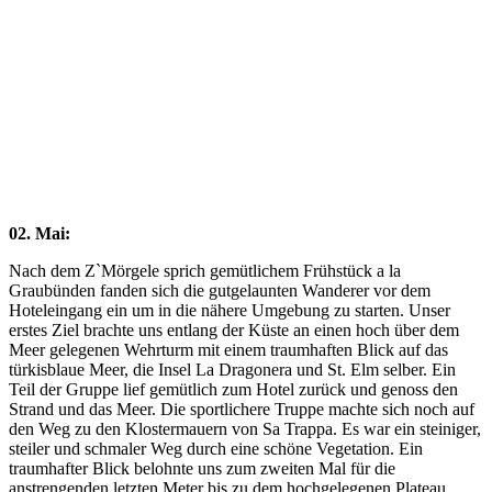
Close
Full
Keyboard Shortcuts
Dismiss
S
Slideshow
M
Maximize
Previous
Next
esc
Close
02. Mai:
Nach dem Z`Mörgele sprich gemütlichem Frühstück a la
Graubünden fanden sich die gutgelaunten Wanderer vor dem
Hoteleingang ein um in die nähere Umgebung zu starten. Unser
erstes Ziel brachte uns entlang der Küste an einen hoch über dem
Meer gelegenen Wehrturm mit einem traumhaften Blick auf das
türkisblaue Meer, die Insel La Dragonera und St. Elm selber. Ein
Teil der Gruppe lief gemütlich zum Hotel zurück und genoss den
Strand und das Meer. Die sportlichere Truppe machte sich noch auf
den Weg zu den Klostermauern von Sa Trappa. Es war ein steiniger,
steiler und schmaler Weg durch eine schöne Vegetation. Ein
traumhafter Blick belohnte uns zum zweiten Mal für die
anstrengenden letzten Meter bis zu dem hochgelegenen Plateau.