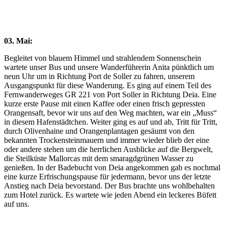
Previous
Next
esc
Close
03. Mai:
Begleitet von blauem Himmel und strahlendem Sonnenschein
wartete unser Bus und unsere Wanderführerin Anita pünktlich um
neun Uhr um in Richtung Port de Soller zu fahren, unserem
Ausgangspunkt für diese Wanderung. Es ging auf einem Teil des
Fernwanderweges GR 221 von Port Soller in Richtung Deia. Eine
kurze erste Pause mit einen Kaffee oder einen frisch gepressten
Orangensaft, bevor wir uns auf den Weg machten, war ein „Muss“
in diesem Hafenstädtchen. Weiter ging es auf und ab, Tritt für Tritt,
durch Olivenhaine und Orangenplantagen gesäumt von den
bekannten Trockensteinmauern und immer wieder blieb der eine
oder andere stehen um die herrlichen Ausblicke auf die Bergwelt,
die Steilküste Mallorcas mit dem smaragdgrünen Wasser zu
genießen. In der Badebucht von Deia angekommen gab es nochmal
eine kurze Erfrischungspause für jedermann, bevor uns der letzte
Anstieg nach Deia bevorstand. Der Bus brachte uns wohlbehalten
zum Hotel zurück. Es wartete wie jeden Abend ein leckeres Büfett
auf uns.