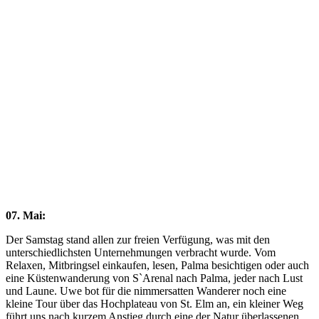
Close
Full
Keyboard Shortcuts
Dismiss
S
Slideshow
M
Maximize
Previous
Next
esc
Close
07. Mai:
Der Samstag stand allen zur freien Verfügung, was mit den
unterschiedlichsten Unternehmungen verbracht wurde. Vom
Relaxen, Mitbringsel einkaufen, lesen, Palma besichtigen oder auch
eine Küstenwanderung von S`Arenal nach Palma, jeder nach Lust
und Laune. Uwe bot für die nimmersatten Wanderer noch eine
kleine Tour über das Hochplateau von St. Elm an, ein kleiner Weg
führt uns nach kurzem Anstieg durch eine der Natur überlassenen