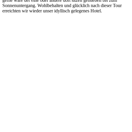
gerne wäre der eine oder andere dort sitzen geblieben bis zum
Sonnenuntergang. Wohlbehalten und glücklich nach dieser Tour
erreichten wir wieder unser idyllisch gelegenes Hotel.
Previous
Next