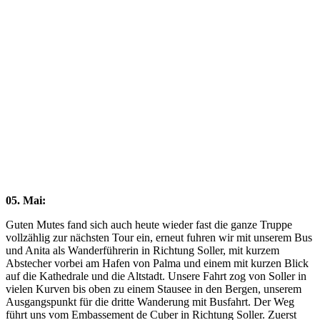
Close
Full
Keyboard Shortcuts
Dismiss
S
Slideshow
M
Maximize
Previous
Next
esc
Close
05. Mai:
Guten Mutes fand sich auch heute wieder fast die ganze Truppe
vollzählig zur nächsten Tour ein, erneut fuhren wir mit unserem Bus
und Anita als Wanderführerin in Richtung Soller, mit kurzem
Abstecher vorbei am Hafen von Palma und einem mit kurzen Blick
auf die Kathedrale und die Altstadt. Unsere Fahrt zog von Soller in
vielen Kurven bis oben zu einem Stausee in den Bergen, unserem
Ausgangspunkt für die dritte Wanderung mit Busfahrt. Der Weg
führt uns vom Embassement de Cuber in Richtung Soller. Zuerst