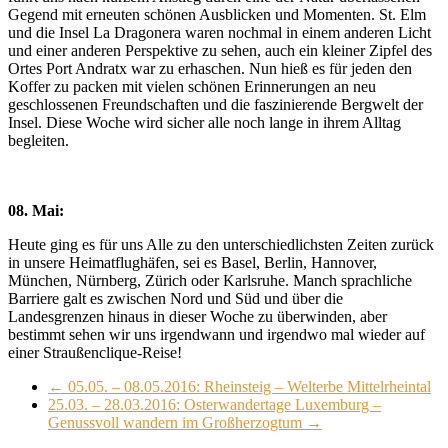
Gegend mit erneuten schönen Ausblicken und Momenten. St. Elm
und die Insel La Dragonera waren nochmal in einem anderen Licht
und einer anderen Perspektive zu sehen, auch ein kleiner Zipfel des
Ortes Port Andratx war zu erhaschen. Nun hieß es für jeden den
Koffer zu packen mit vielen schönen Erinnerungen an neu
geschlossenen Freundschaften und die faszinierende Bergwelt der
Insel. Diese Woche wird sicher alle noch lange in ihrem Alltag
begleiten.
08. Mai:
Heute ging es für uns Alle zu den unterschiedlichsten Zeiten zurück
in unsere Heimatflughäfen, sei es Basel, Berlin, Hannover,
München, Nürnberg, Zürich oder Karlsruhe. Manch sprachliche
Barriere galt es zwischen Nord und Süd und über die
Landesgrenzen hinaus in dieser Woche zu überwinden, aber
bestimmt sehen wir uns irgendwann und irgendwo mal wieder auf
einer Straußenclique-Reise!
←
05.05. – 08.05.2016: Rheinsteig – Welterbe Mittelrheintal
25.03. – 28.03.2016: Osterwandertage Luxemburg –
Genussvoll wandern im Großherzogtum
→