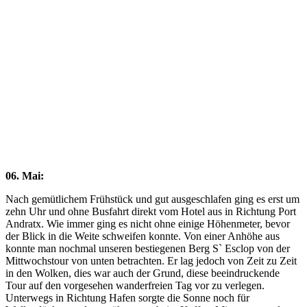
Close
Full
Keyboard Shortcuts
Dismiss
S
Slideshow
M
Maximize
Previous
Next
esc
Close
06. Mai:
Nach gemütlichem Frühstück und gut ausgeschlafen ging es erst um
zehn Uhr und ohne Busfahrt direkt vom Hotel aus in Richtung Port
Andratx. Wie immer ging es nicht ohne einige Höhenmeter, bevor
der Blick in die Weite schweifen konnte. Von einer Anhöhe aus
konnte man nochmal unseren bestiegenen Berg S` Esclop von der
Mittwochstour von unten betrachten. Er lag jedoch von Zeit zu Zeit
in den Wolken, dies war auch der Grund, diese beeindruckende
Tour auf den vorgesehen wanderfreien Tag vor zu verlegen.
Unterwegs in Richtung Hafen sorgte die Sonne noch für