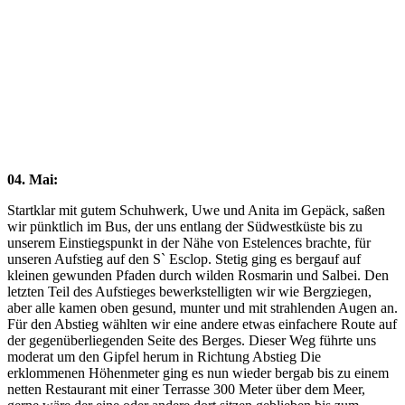
Close
Full
Keyboard Shortcuts
Dismiss
S
Slideshow
M
Maximize
Previous
Next
esc
Close
04. Mai:
Startklar mit gutem Schuhwerk, Uwe und Anita im Gepäck, saßen
wir pünktlich im Bus, der uns entlang der Südwestküste bis zu
unserem Einstiegspunkt in der Nähe von Estelences brachte, für
unseren Aufstieg auf den S` Esclop. Stetig ging es bergauf auf
kleinen gewunden Pfaden durch wilden Rosmarin und Salbei. Den
letzten Teil des Aufstieges bewerkstelligten wir wie Bergziegen,
aber alle kamen oben gesund, munter und mit strahlenden Augen an.
Für den Abstieg wählten wir eine andere etwas einfachere Route auf
der gegenüberliegenden Seite des Berges. Dieser Weg führte uns
moderat um den Gipfel herum in Richtung Abstieg Die
erklommenen Höhenmeter ging es nun wieder bergab bis zu einem
netten Restaurant mit einer Terrasse 300 Meter über dem Meer,