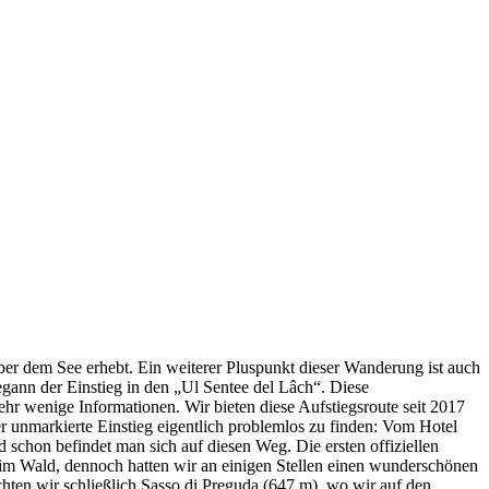
er dem See erhebt. Ein weiterer Pluspunkt dieser Wanderung ist auch
gann der Einstieg in den „Ul Sentee del Lâch“. Diese
sehr wenige Informationen. Wir bieten diese Aufstiegsroute seit 2017
er unmarkierte Einstieg eigentlich problemlos zu finden: Vom Hotel
 schon befindet man sich auf diesen Weg. Die ersten offiziellen
s im Wald, dennoch hatten wir an einigen Stellen einen wunderschönen
ten wir schließlich Sasso di Preguda (647 m), wo wir auf den