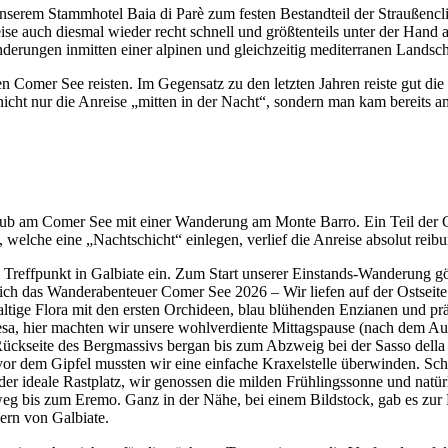
serem Stammhotel Baia di Parè zum festen Bestandteil der Straußencl
ise auch diesmal wieder recht schnell und größtenteils unter der Hand
rungen inmitten einer alpinen und gleichzeitig mediterranen Landsch
n Comer See reisten. Im Gegensatz zu den letzten Jahren reiste gut di
e nicht nur die Anreise „mitten in der Nacht“, sondern man kam bere
laub am Comer See mit einer Wanderung am Monte Barro. Ein Teil der G
lche eine „Nachtschicht“ einlegen, verlief die Anreise absolut reibun
n Treffpunkt in Galbiate ein. Zum Start unserer Einstands-Wanderung g
dlich das Wanderabenteuer Comer See 2026 – Wir liefen auf der Ostseit
ltige Flora mit den ersten Orchideen, blau blühenden Enzianen und prä
resa, hier machten wir unsere wohlverdiente Mittagspause (nach dem Auf
r Rückseite des Bergmassivs bergan bis zum Abzweig bei der Sasso de
vor dem Gipfel mussten wir eine einfache Kraxelstelle überwinden. Schl
der ideale Rastplatz, wir genossen die milden Frühlingssonne und na
g bis zum Eremo. Ganz in der Nähe, bei einem Bildstock, gab es zur 
ern von Galbiate.