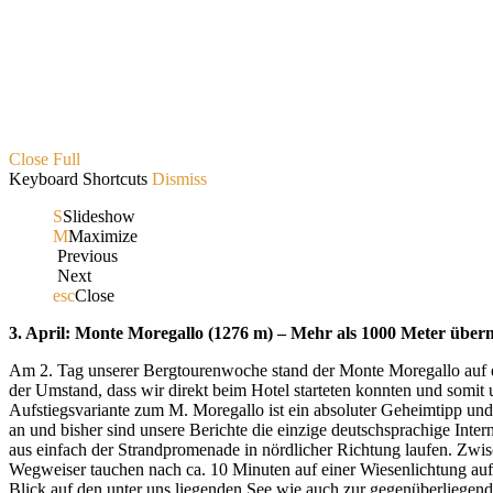
Close
Full
Keyboard Shortcuts
Dismiss
S
Slideshow
M
Maximize
Previous
Next
esc
Close
3. April: Monte Moregallo (1276 m) – Mehr als 1000 Meter über
Am 2. Tag unserer Bergtourenwoche stand der Monte Moregallo auf de
der Umstand, dass wir direkt beim Hotel starteten konnten und somi
Aufstiegsvariante zum M. Moregallo ist ein absoluter Geheimtipp und s
an und bisher sind unsere Berichte die einzige deutschsprachige Inte
aus einfach der Strandpromenade in nördlicher Richtung laufen. Zwis
Wegweiser tauchen nach ca. 10 Minuten auf einer Wiesenlichtung auf.
Blick auf den unter uns liegenden See wie auch zur gegenüberliegen