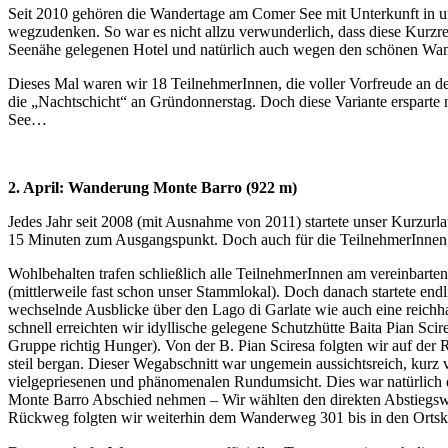
Seit 2010 gehören die Wandertage am Comer See mit Unterkunft in un
wegzudenken. So war es nicht allzu verwunderlich, dass diese Kurzre
Seenähe gelegenen Hotel und natürlich auch wegen den schönen Wande
Dieses Mal waren wir 18 TeilnehmerInnen, die voller Vorfreude an de
die „Nachtschicht“ an Gründonnerstag. Doch diese Variante erspart
See…
2. April: Wanderung Monte Barro (922 m)
Jedes Jahr seit 2008 (mit Ausnahme von 2011) startete unser Kurzur
15 Minuten zum Ausgangspunkt. Doch auch für die TeilnehmerInnen, we
Wohlbehalten trafen schließlich alle TeilnehmerInnen am vereinbarte
(mittlerweile fast schon unser Stammlokal). Doch danach startete en
wechselnde Ausblicke über den Lago di Garlate wie auch eine reichha
schnell erreichten wir idyllische gelegene Schutzhütte Baita Pian Sci
Gruppe richtig Hunger). Von der B. Pian Sciresa folgten wir auf de
steil bergan. Dieser Wegabschnitt war ungemein aussichtsreich, kurz 
vielgepriesenen und phänomenalen Rundumsicht. Dies war natürlich 
Monte Barro Abschied nehmen – Wir wählten den direkten Abstiegswe
Rückweg folgten wir weiterhin dem Wanderweg 301 bis in den Ortsk