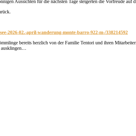
sonnigen Aussichten für die nächsten Tage steigerten die Vorfreude a
urück.
-see-2026-02.-april-wanderung-monte-barro-922-m-/338214592
ömmlinge bereits herzlich von der Familie Tentori und ihren Mitarbei
t ausklingen…