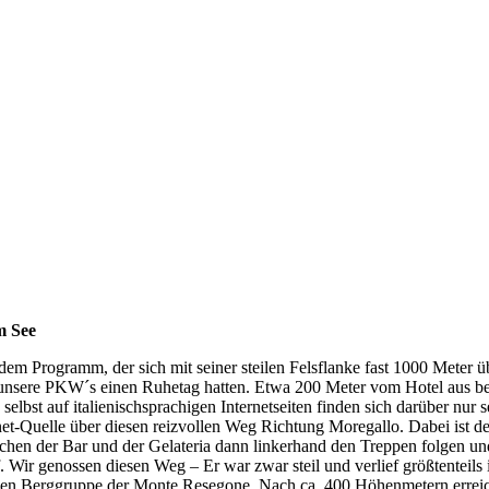
m See
m Programm, der sich mit seiner steilen Felsflanke fast 1000 Meter üb
t unsere PKW´s einen Ruhetag hatten. Etwa 200 Meter vom Hotel aus be
elbst auf italienischsprachigen Internetseiten finden sich darüber nur 
rnet-Quelle über diesen reizvollen Weg Richtung Moregallo. Dabei ist d
chen der Bar und der Gelateria dann linkerhand den Treppen folgen und
 Wir genossen diesen Weg – Er war zwar steil und verlief größtenteil
den Berggruppe der Monte Resegone. Nach ca. 400 Höhenmetern erreich