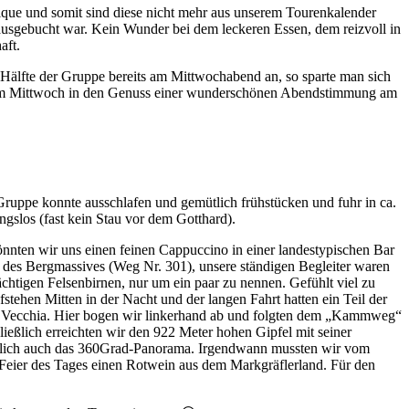
ique und somit sind diese nicht mehr aus unserem Tourenkalender
 ausgebucht war. Kein Wunder bei dem leckeren Essen, dem reizvoll in
aft.
e Hälfte der Gruppe bereits am Mittwochabend an, so sparte man sich
its am Mittwoch in den Genuss einer wunderschönen Abendstimmung am
ruppe konnte ausschlafen und gemütlich frühstücken und fuhr in ca.
gslos (fast kein Stau vor dem Gotthard).
önnten wir uns einen feinen Cappuccino in einer landestypischen Bar
e des Bergmassives (Weg Nr. 301), unsere ständigen Begleiter waren
chtigen Felsenbirnen, nur um ein paar zu nennen. Gefühlt viel zu
stehen Mitten in der Nacht und der langen Fahrt hatten ein Teil der
lla Vecchia. Hier bogen wir linkerhand ab und folgten dem „Kammweg“
ießlich erreichten wir den 922 Meter hohen Gipfel mit seiner
türlich auch das 360Grad-Panorama. Irgendwann mussten wir vom
Feier des Tages einen Rotwein aus dem Markgräflerland. Für den