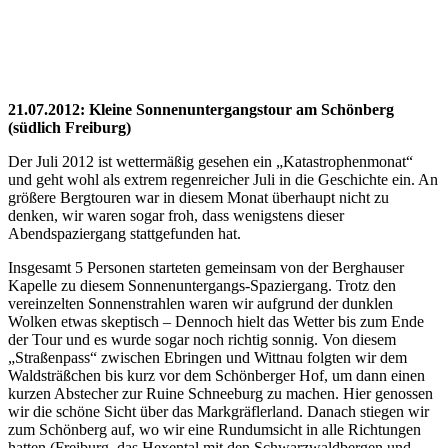
S
Slideshow
M
Maximize
Previous
Next
esc
Close
21.07.2012: Kleine Sonnenuntergangstour am Schönberg
(südlich Freiburg)
Der Juli 2012 ist wettermäßig gesehen ein „Katastrophenmonat“
und geht wohl als extrem regenreicher Juli in die Geschichte ein. An
größere Bergtouren war in diesem Monat überhaupt nicht zu
denken, wir waren sogar froh, dass wenigstens dieser
Abendspaziergang stattgefunden hat.
Insgesamt 5 Personen starteten gemeinsam von der Berghauser
Kapelle zu diesem Sonnenuntergangs-Spaziergang. Trotz den
vereinzelten Sonnenstrahlen waren wir aufgrund der dunklen
Wolken etwas skeptisch – Dennoch hielt das Wetter bis zum Ende
der Tour und es wurde sogar noch richtig sonnig. Von diesem
„Straßenpass“ zwischen Ebringen und Wittnau folgten wir dem
Waldsträßchen bis kurz vor dem Schönberger Hof, um dann einen
kurzen Abstecher zur Ruine Schneeburg zu machen. Hier genossen
wir die schöne Sicht über das Markgräflerland. Danach stiegen wir
zum Schönberg auf, wo wir eine Rundumsicht in alle Richtungen
hatten (Freiburg, das Hexental mit den Schwarzwaldbergen und