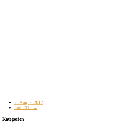
Close
Full
Keyboard Shortcuts
Dismiss
S
Slideshow
M
Maximize
Previous
Next
esc
Close
←
August 2012
Juni 2012
→
Kategorien